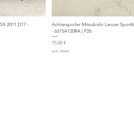
ASX 2011 D17 -
Achterspoiler Mitsubishi Lancer Sport
- 6515A120RA | P26
Preis
75,00 €
exkl. MwSt.