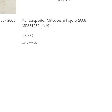
back 2008
Achterspoiler Mitsubishi Pajero 2008 -
MR651253 | A19
Preis
50,00 €
exkl. MwSt.