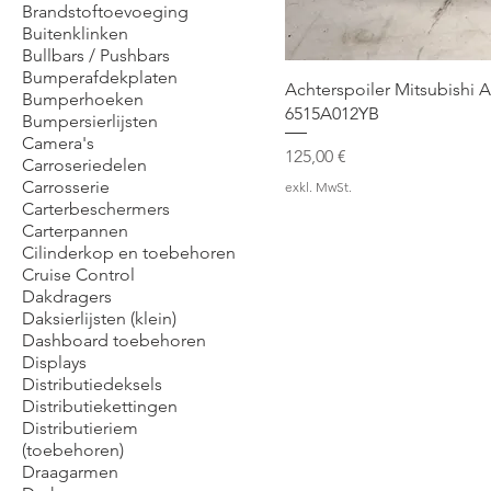
Brandstoftoevoeging
Buitenklinken
Bullbars / Pushbars
Bumperafdekplaten
Achterspoiler Mitsubishi 
Bumperhoeken
6515A012YB
Bumpersierlijsten
Camera's
Preis
125,00 €
Carroseriedelen
Carrosserie
exkl. MwSt.
Carterbeschermers
Carterpannen
Cilinderkop en toebehoren
Cruise Control
Dakdragers
Daksierlijsten (klein)
Dashboard toebehoren
Displays
Distributiedeksels
Distributiekettingen
Distributieriem
(toebehoren)
Draagarmen