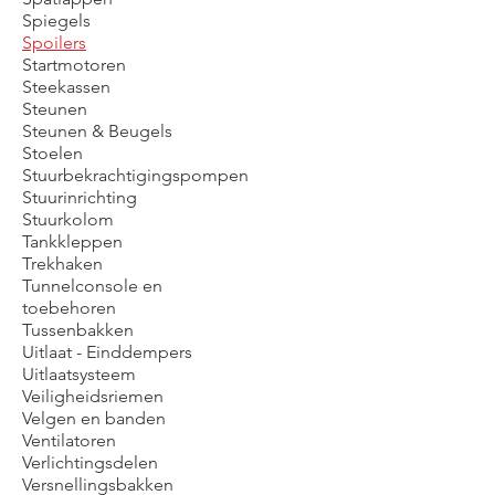
Spiegels
Spoilers
Startmotoren
Steekassen
Steunen
Steunen & Beugels
Stoelen
Stuurbekrachtigingspompen
Stuurinrichting
Stuurkolom
Tankkleppen
Trekhaken
Tunnelconsole en
toebehoren
Tussenbakken
Uitlaat - Einddempers
Uitlaatsysteem
Veiligheidsriemen
Velgen en banden
Ventilatoren
Verlichtingsdelen
Versnellingsbakken