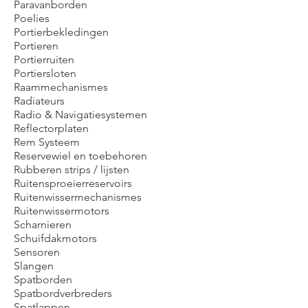
Paravanborden
Poelies
Portierbekledingen
Portieren
Portierruiten
Portiersloten
Raammechanismes
Radiateurs
Radio & Navigatiesystemen
Reflectorplaten
Rem Systeem
Reservewiel en toebehoren
Rubberen strips / lijsten
Ruitensproeierreservoirs
Ruitenwissermechanismes
Ruitenwissermotors
Scharnieren
Schuifdakmotors
Sensoren
Slangen
Spatborden
Spatbordverbreders
Spatlappen