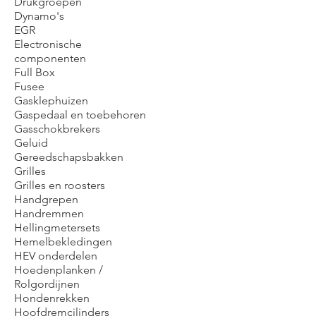
Drukgroepen
Dynamo's
EGR
Electronische
componenten
Full Box
Fusee
Gasklephuizen
Gaspedaal en toebehoren
Gasschokbrekers
Geluid
Gereedschapsbakken
Grilles
Grilles en roosters
Handgrepen
Handremmen
Hellingmetersets
Hemelbekledingen
HEV onderdelen
Hoedenplanken /
Rolgordijnen
Hondenrekken
Hoofdremcilinders