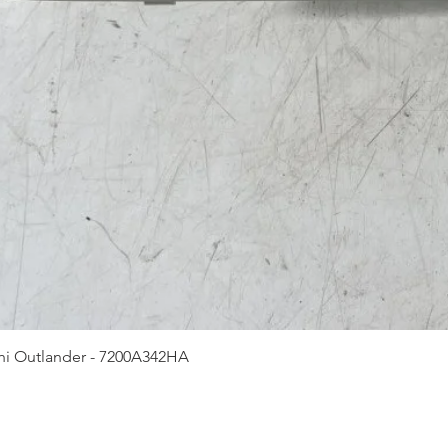
hi Outlander - 7200A342HA