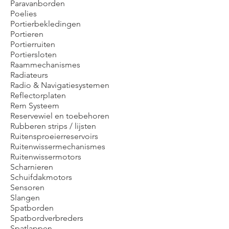
Paravanborden
Poelies
Portierbekledingen
Portieren
Portierruiten
Portiersloten
Raammechanismes
Radiateurs
Radio & Navigatiesystemen
Reflectorplaten
Rem Systeem
Reservewiel en toebehoren
Rubberen strips / lijsten
Ruitensproeierreservoirs
Ruitenwissermechanismes
Ruitenwissermotors
Scharnieren
Schuifdakmotors
Sensoren
Slangen
Spatborden
Spatbordverbreders
Spatlappen