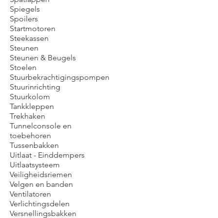
Spiegels
Spoilers
Startmotoren
Steekassen
Steunen
Steunen & Beugels
Stoelen
Stuurbekrachtigingspompen
Stuurinrichting
Stuurkolom
Tankkleppen
Trekhaken
Tunnelconsole en
toebehoren
Tussenbakken
Uitlaat - Einddempers
Uitlaatsysteem
Veiligheidsriemen
Velgen en banden
Ventilatoren
Verlichtingsdelen
Versnellingsbakken