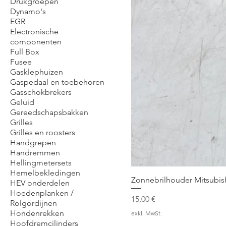
Drukgroepen
Dynamo's
EGR
Electronische
componenten
Full Box
Fusee
Gasklephuizen
Gaspedaal en toebehoren
Gasschokbrekers
Geluid
Gereedschapsbakken
Grilles
Grilles en roosters
Handgrepen
Handremmen
Hellingmetersets
Hemelbekledingen
Zonnebrilhouder Mitsubis
HEV onderdelen
Hoedenplanken /
Preis
15,00 €
Rolgordijnen
Hondenrekken
exkl. MwSt.
Hoofdremcilinders