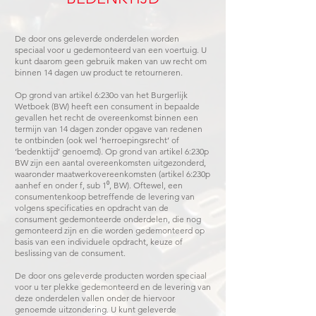
De door ons geleverde onderdelen worden
speciaal voor u gedemonteerd van een voertuig. U
kunt daarom geen gebruik maken van uw recht om
binnen 14 dagen uw product te retourneren.
Op grond van artikel 6:230o van het Burgerlijk
Wetboek (BW) heeft een consument in bepaalde
gevallen het recht de overeenkomst binnen een
termijn van 14 dagen zonder opgave van redenen
te ontbinden (ook wel ‘herroepingsrecht’ of
‘bedenktijd’ genoemd). Op grond van artikel 6:230p
BW zijn een aantal overeenkomsten uitgezonderd,
waaronder maatwerkovereenkomsten (artikel 6:230p
aanhef en onder f, sub 1⁰, BW). Oftewel, een
consumentenkoop betreffende de levering van
volgens specificaties en opdracht van de
consument gedemonteerde onderdelen, die nog
gemonteerd zijn en die worden gedemonteerd op
basis van een individuele opdracht, keuze of
beslissing van de consument.
De door ons geleverde producten worden speciaal
voor u ter plekke gedemonteerd en de levering van
deze onderdelen vallen onder de hiervoor
genoemde uitzondering. U kunt geleverde