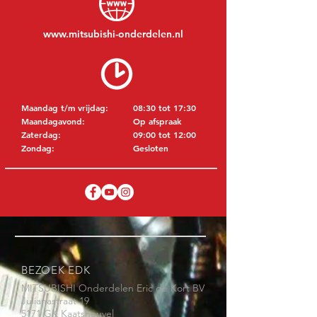
www.mitsubishi-onderdelen.nl
Maandag t/m vrijdag:
08:30 tot 17:30
Maandagavond:
Op afspraak
Zaterdag:
09:00 tot 12:00
Zondag:
Gesloten
BEZOEK EDK
MITSUBISHI Onderdelen Eric de Kort BV
Julianastraat 19
5171 GK Kaatsheuvel