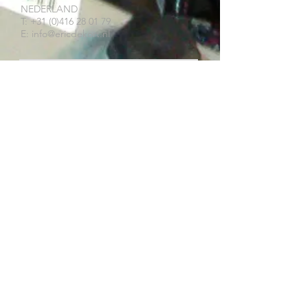
NEDERLAND
T: +31 (0)416 28 01 79
E: info@ericdekort.nl
ORIGINELE ONDERDELEN
Dankzij onze uitgebreide ervaring met
Mitsubishi weten wij met welk onderdeel
u uw Mitsubishi kan repareren.
Wij verkopen alleen Mitsubishi
onderdelen, gebruikt, nieuw,
gereviseerd of imitatie.
Wij monteren niet.
WAAROM EDK
- Ruim 40 jaar ervaring
- Nieuw, gebruikt, gereviseerd
- Gereviseerd in onze eigen werkplaats
- Snelle levering
- Reparatietips
- De koffie staat altijd klaar