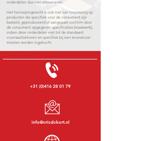
onderdelen dus niet retourneren.
Het herroepingsrecht is ook niet van toepassing op
producten die specifiek voor de consument zijn
besteld, geproduceerd of aangepast conform door
de consument opgegeven specificaties (maatwerk),
indien deze onderdelen niet tot de standaard
voorraad behoren en specifiek bij een leverancier
moeten worden ingekocht.
+31 (0)416 28 01 79
info@ericdekort.nl