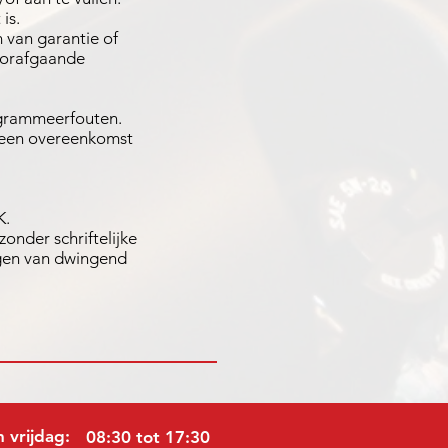
is.
van garantie of
oorafgaande
rogrammeerfouten.
 Geen overeenkomst
K.
onder schriftelijke
ngen van dwingend
 vrijdag:
08:30 tot 17:30