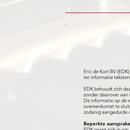
Eric de Kort BV (EDK) 
ter informatie tekste
EDK behoudt zich daar
zonder daarover aan 
De informatie op de w
overeenkomst te slui
zodanig aangeduide o
Beperkte aansprakel
EDK spant zich in om 