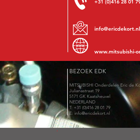
+31 (0)416 28 01 7
info@ericdekort.nl
www.mitsubishi-o
BEZOEK EDK
MITSUBISHI Onderdelen Eric de Ko
Julianastraat 19
5171 GK Kaatsheuvel
NEDERLAND
T: +31 (0)416 28 01 79
E: info@ericdekort.nl