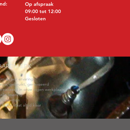
nd:
Op afspraak
09:00 tot 12:00
Gesloten
AAROM EDK
uim 40 jaar ervaring
ieuw, gebruikt, gereviseerd
ereviseerd in onze eigen werkplaats
elle levering
eparatietips
 koffie staat altijd klaar