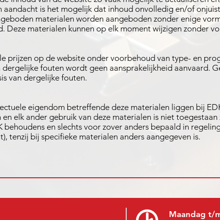
aandacht is het mogelijk dat inhoud onvolledig en/of onjuist 
ngeboden materialen worden aangeboden zonder enige vorm 
id. Deze materialen kunnen op elk moment wijzigen zonder v
 alle prijzen op de website onder voorbehoud van type- en p
 dergelijke fouten wordt geen aansprakelijkheid aanvaard.
is van dergelijke fouten.
llectuele eigendom betreffende deze materialen liggen bij ED
 en elk ander gebruik van deze materialen is niet toegestaan z
behoudens en slechts voor zover anders bepaald in regeli
ht), tenzij bij specifieke materialen anders aangegeven is.
Maandag t/m