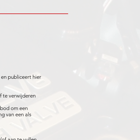
 en publiceert hier
 te verwijderen
aanbod om een
g van een als
of aan te vullen.