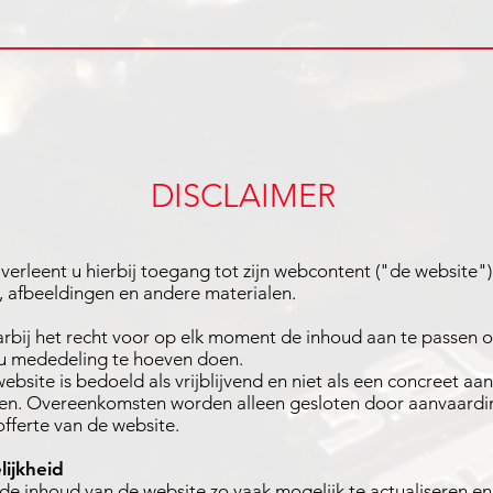
DISCLAIMER
verleent u hierbij toegang tot zijn webcontent ("de website")
n, afbeeldingen en andere materialen.
bij het recht voor op elk moment de inhoud aan te passen of
u mededeling te hoeven doen.
ebsite is bedoeld als vrijblijvend en niet als een concreet 
ten. Overeenkomsten worden alleen gesloten door aanvaardin
fferte van de website.
ijkheid
de inhoud van de website zo vaak mogelijk te actualiseren en/