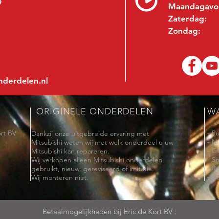
9
Maandagavo
Zaterdag:
Zondag:
nderdelen.nl
ORIGINELE ONDERDELEN
W
rt BV
- R
Dankzij onze uitgebreide ervaring met
- N
Mitsubishi weten wij met welk onderdeel u uw
- G
Mitsubishi kan repareren.
- Sn
Wij verkopen alleen Mitsubishi onderdelen,
- R
gebruikt, nieuw, gereviseerd of imitatie.
- De
Wij monteren niet.
Betaalmogelijkheden bij Eric de Kort BV :