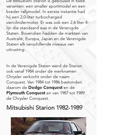
De Mitsubishi Starion is gebouwd in twee
varianten: een smaller sportmodel en een
breder rallymodel. In eerste instantie had
hij een 2,0-liter turbocharged
viercilindermotor. Er was ook een 2.6 liter 4-
lijn die standaard was in de Verenigde
Staten. Bovendien hadden de markten van
Australië, Europa, Japan en de Verenigde
Staten elk verschillende niveaus van
uitrusting.
In de Verenigde Staten werd de Starion
ook vanaf 1984 onder de merknamen
Chrysler verkocht onder de naam
Conquest. Van 1984 tot 1986 bestonden
daarom de
Dodge Conquest
en de
Plymouth Conquest
en van 1987 tot 1989
de Chrysler Conquest.
Mitsubishi Starion
1982-1989