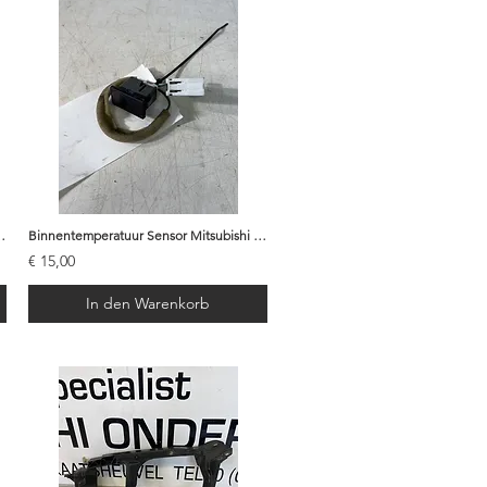
subishi Pajero - 8608A109
Binnentemperatuur Sensor Mitsubishi Pajero 2008 - MN134419
€ 15,00
In den Warenkorb