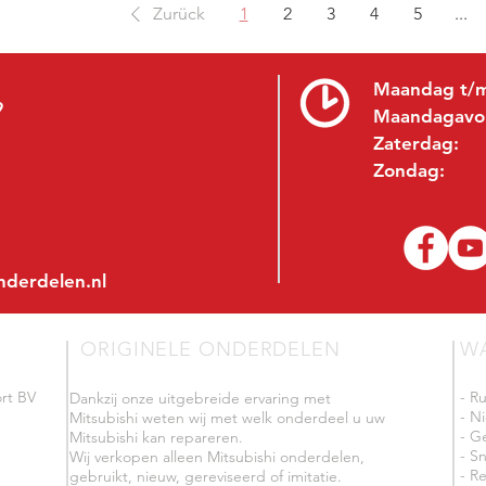
Zurück
1
2
3
4
5
...
Maandag t/m
9
Maandagavo
Zaterdag:
Zondag:
nderdelen.nl
ORIGINELE ONDERDELEN
W
rt BV
- R
Dankzij onze uitgebreide ervaring met
- N
Mitsubishi weten wij met welk onderdeel u uw
- G
Mitsubishi kan repareren.
- Sn
Wij verkopen alleen Mitsubishi onderdelen,
- R
gebruikt, nieuw, gereviseerd of imitatie.