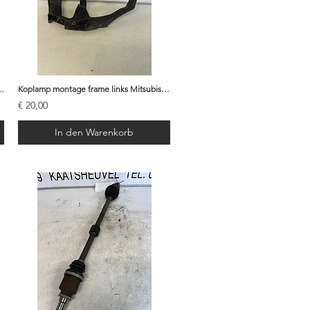
itsubishi Colt 2007 - 4056A052
Koplamp montage frame links Mitsubishi Colt (Cabrio) - MN105059
€ 20,00
In den Warenkorb