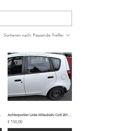
Sortieren nach:
Passende Treffer
06 - MN161891 | T43
Achterportier Links Mitsubishi Colt 2010 - 5730A713 | W16
€ 150,00