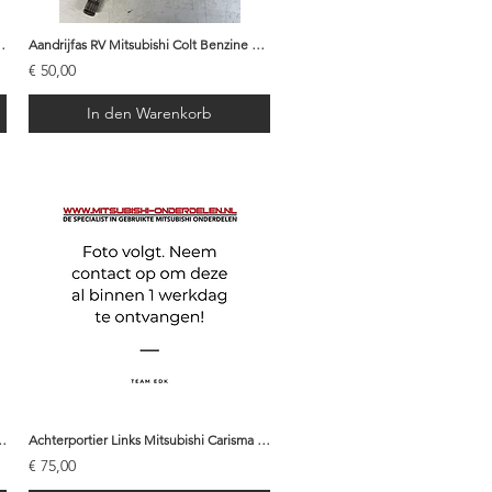
Colt 2007- MN302187
Aandrijfas RV Mitsubishi Colt Benzine 2007 - MR582022
€ 50,00
In den Warenkorb
risma Sedan 1997 - MR392307 | T44
Achterportier Links Mitsubishi Carisma Sedan 1997 - MR392307 | G19
€ 75,00