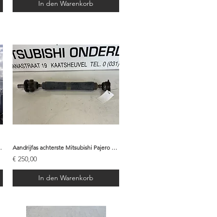
In den Warenkorb
10 - 5730A713 | X62
Aandrijfas achterste Mitsubishi Pajero 3.2 Lang 2008 - MR498390
€ 250,00
In den Warenkorb