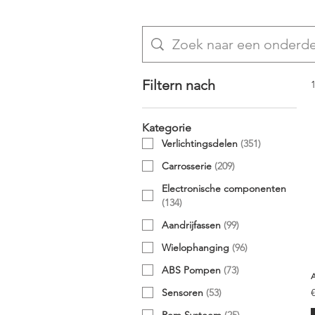
Filtern nach
Kategorie
Verlichtingsdelen
(
351
)
Carrosserie
(
209
)
Electronische componenten
(
134
)
Aandrijfassen
(
99
)
Wielophanging
(
96
)
ABS Pompen
(
73
)
Sensoren
(
53
)
Rem Systeem
(
25
)