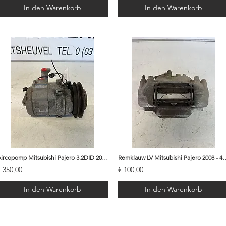
In den Warenkorb
In den Warenkorb
Aircopomp Mitsubishi Pajero 3.2DID 2008 - 7813A085
Remklauw LV Mitsubishi Paj
€ 350,00
€ 100,00
In den Warenkorb
In den Warenkorb