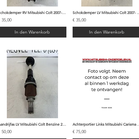
Schokdemper RV Mitsubishi Colt 2007- MN302188
Schokdemper LV Mitsubishi 
€ 35,00
€ 35,00
In den Warenkorb
In den Warenkorb
Aandrijfas LV Mitsubishi Colt Benzine 2007 - MR582021
Achterportier Links Mitsubishi Ca
€ 50,00
€ 75,00