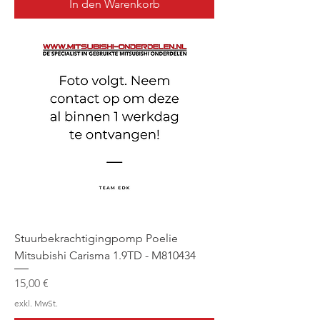
In den Warenkorb
Stuurbekrachtigingpomp Poelie
Mitsubishi Carisma 1.9TD - M810434
Preis
15,00 €
exkl. MwSt.