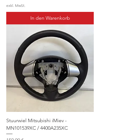
exkl. MwSt.
In den Warenkorb
Stuurwiel Mitsubishi iMiev -
MN101539XC / 4400A235XC
Preis