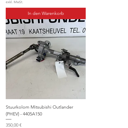
exkl. MwSt.
In den Warenkorb
Stuurkolom Mitsubishi Outlander
(PHEV) - 4405A150
Preis
350,00 €