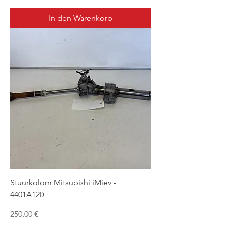
In den Warenkorb
Stuurkolom Mitsubishi iMiev -
4401A120
Preis
250,00 €