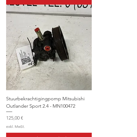
Stuurbekrachtigingpomp Mitsubishi
Outlander Sport 2.4 - MN100472
Preis
125,00 €
exkl. MwSt.