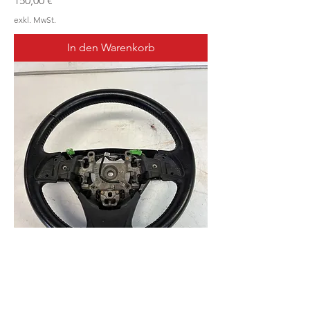
150,00 €
exkl. MwSt.
In den Warenkorb
Stuurwiel Mitsubishi Outlander -
4400A630XA | 4400A517XA