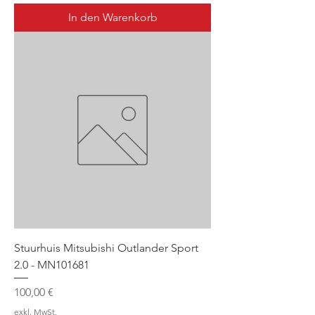
In den Warenkorb
Stuurhuis Mitsubishi Outlander Sport
2.0 - MN101681
Preis
100,00 €
exkl. MwSt.