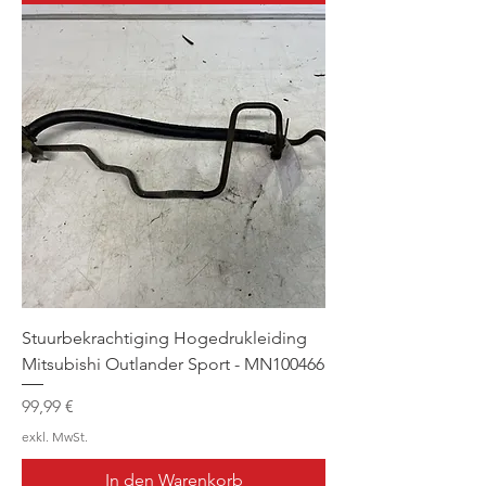
Stuurbekrachtiging Hogedrukleiding
Mitsubishi Outlander Sport - MN100466
Preis
99,99 €
exkl. MwSt.
In den Warenkorb