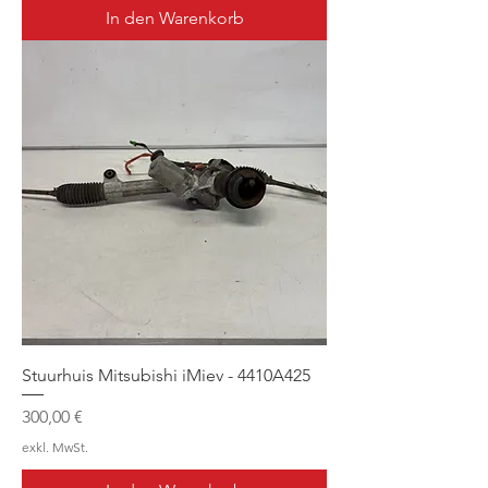
In den Warenkorb
Stuurhuis Mitsubishi iMiev - 4410A425
Preis
300,00 €
exkl. MwSt.