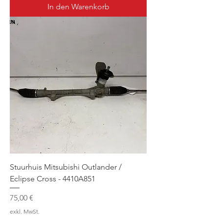
In den Warenkorb
Stuurhuis Mitsubishi Outlander /
Eclipse Cross - 4410A851
Preis
75,00 €
exkl. MwSt.