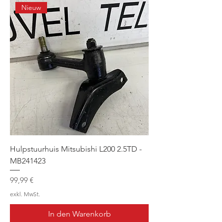
Nieuw
Hulpstuurhuis Mitsubishi L200 2.5TD -
MB241423
Preis
99,99 €
exkl. MwSt.
In den Warenkorb