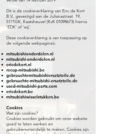
Versie van 14 februari 2019
Dit is de cookieverklaring van Eric de Kort
B.V., gevestigd aan de Julianastraat 19,
5171GK, Kaatsheuvel (KvK
01098673)
hierna
‘EDK’ of ‘wij’.
Deze cookieverklaring is van toepassing op
de volgende webpagina’s:
mitsubishionderdelen.nl
mitsubishi-onderdelen.nl
ericdekort.nl
recup-mitsubishi.be
gebrauchtemitsubishiersatzteile.de
gebrauchte-mitsubishi-ersatzteile.de
used-mitsubishi-parts.com
ericdekort.be
mitsubishiwisselstukken.be
Cookies
Wat zijn cookies?
Cookies worden gebruikt om onze website
goed te laten werken en
gebruikersvriendelijk te maken. Cookies zijn