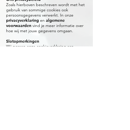
Zoals hierboven beschreven wordt met het
gebruik van sommige cookies ook
persoonsgegevens verwerkt. In onze
privacyverklaring
en
algemene
voorwaarden
vind je meer informatie over
hoe wij met jouw gegevens omgaan.
Slotopmerkingen
Wij passen onze cookieverklaring aan
wanneer we onze webpagina of de regels
rondom cookies wijzigen. We zetten de
datum van de laatste versie van de
cookieverklaring bovenaan in dit document.
+31 (0)416 28 01 79