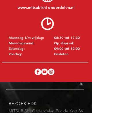
www.mitsubishi-onderdelen.nl
Maandag t/m vrijdag:
08:30 tot 17:30
Maandagavond:
Op afspraak
Zaterdag:
09:00 tot 12:00
Zondag:
Gesloten
BEZOEK EDK
MITSUBISHI Onderdelen Eric de Kort BV
Julianastraat 19
5171 GK Kaatsheuvel
NEDERLAND