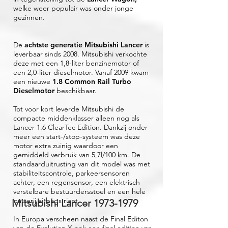
welke weer populair was onder jonge
gezinnen.
De
achtste generatie Mitsubishi Lancer
is
leverbaar sinds 2008. Mitsubishi verkochte
deze met een 1,8-liter benzinemotor of
een 2,0-liter dieselmotor. Vanaf 2009 kwam
een nieuwe
1.8 Common Rail Turbo
Dieselmotor
beschikbaar.
Tot voor kort leverde Mitsubishi de
compacte middenklasser alleen nog als
Lancer 1.6 ClearTec Edition. Dankzij onder
meer een start-/stop-systeem was deze
motor extra zuinig waardoor een
gemiddeld verbruik van 5,7l/100 km. De
standaarduitrusting van dit model was met
stabiliteitscontrole, parkeersensoren
achter, een regensensor, een elektrisch
verstelbare bestuurdersstoel en een hele
batterij airbags riant.
Mitsubishi Lancer
1973-1979
In Europa verscheen naast de Final Editon