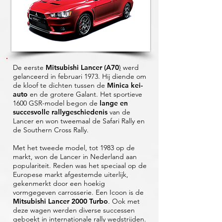
De eerste
Mitsubishi Lancer (A70
)
werd
gelanceerd in februari 1973. Hij diende om
de kloof te dichten tussen de
Minica kei-
auto
en de grotere Galant. Het sportieve
1600 GSR-model begon de
l
ange en
succesvolle rallygeschiedenis
van de
Lancer en won tweemaal de Safari Rally en
de Southern Cross Rally.
Met het tweede model, tot 1983 op de
markt, won de Lancer in Nederland aan
populariteit. Reden was het speciaal op de
Europese markt afgestemde uiterlijk,
gekenmerkt door een hoekig
vormgegeven carrosserie. Een Icoon is de
Mitsubishi Lancer 2000 Turbo
. Ook met
deze wagen werden diverse successen
geboekt in internationale rally wedstrijden.