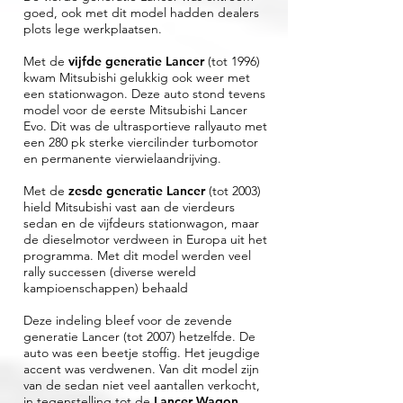
goed, ook met dit model hadden dealers
plots lege werkplaatsen.
Met de
vijfde generatie Lancer
(tot 1996)
kwam Mitsubishi gelukkig ook weer met
een stationwagon. Deze auto stond tevens
model voor de eerste Mitsubishi Lancer
Evo. Dit was de ultrasportieve rallyauto met
een 280 pk sterke viercilinder turbomotor
en permanente vierwielaandrijving.
Met de
zesde generatie Lancer
(tot 2003)
hield Mitsubishi vast aan de vierdeurs
sedan en de vijfdeurs stationwagon, maar
de dieselmotor verdween in Europa uit het
programma. Met dit model werden veel
rally successen (diverse wereld
kampioenschappen) behaald
Deze indeling bleef voor de zevende
generatie Lancer (tot 2007) hetzelfde. De
auto was een beetje stoffig. Het jeugdige
accent was verdwenen. Van dit model zijn
van de sedan niet veel aantallen verkocht,
in tegenstelling tot de
Lancer Wagon
,