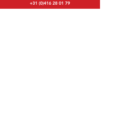
+31 (0)416 28 01 79
info@ericdekort.nl
www.mitsubishi-onderdelen.nl
Maandag t/m vrijdag:
08:30 tot 17:30
Maandagavond:
Op afspraak
Zaterdag:
09:00 tot 12:00
Zondag:
Gesloten