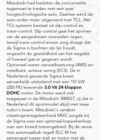
Mitsubishi had besloten de concurrentie
tegemoet te treden met een zeer
hoogtechnologische auto. Daartoe werd de
auto onder meer uitgevoerd met TCL. Het
TCL-systeem bestaat uit slip-control en
trace-control. Slip-control gaat het spinnen
van de aangedreven voorwielen tegen,
terwijl trace-control ervoor zorg draagt dat
de Sigma in bochten zijn lijn houdt,
ongeacht de gesteldheid van het wegdek
of hoeveel gas er gegeven wordt.
Optioneel waren
vierwielbesturing (4WS)
en
instelbare, actieve vering (ECS). De in
Nederland gevoerde Sigma kwam
aanvankelijk uitsluitend met een 151 kW
(205 PK) leverende
3.0 V6 24 kleppen
DOHC
motor. De motor werd ook
toegepast in de
Mitsubishi 3000GT
, zij dat in
Nederland dit sportmodel altijd met twee
turbo's kwam. Mitsubishi's variabel-
inlaattrajectregeleenheid MVIC zorgde bij
de Sigma voor een optimaal koppelverloop
over een breed toerengebied. Bij de versie
met automaatbak regelt ELC-M het
samenspel tussen bak en motor met als