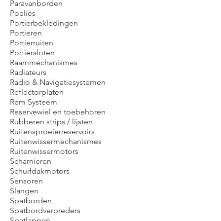
Paravanborden
Poelies
Portierbekledingen
Portieren
Portierruiten
Portiersloten
Raammechanismes
Radiateurs
Radio & Navigatiesystemen
Reflectorplaten
Rem Systeem
Reservewiel en toebehoren
Rubberen strips / lijsten
Ruitensproeierreservoirs
Ruitenwissermechanismes
Ruitenwissermotors
Scharnieren
Schuifdakmotors
Sensoren
Slangen
Spatborden
Spatbordverbreders
Spatlappen