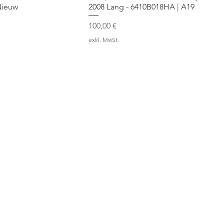
Nieuw
2008 Lang - 6410B018HA | A19
Preis
100,00 €
exkl. MwSt.