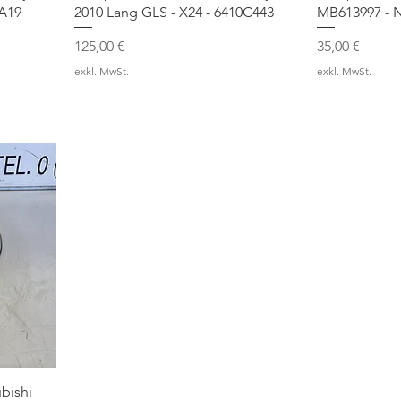
 A19
2010 Lang GLS - X24 - 6410C443
MB613997 - 
Preis
Preis
125,00 €
35,00 €
exkl. MwSt.
exkl. MwSt.
bishi