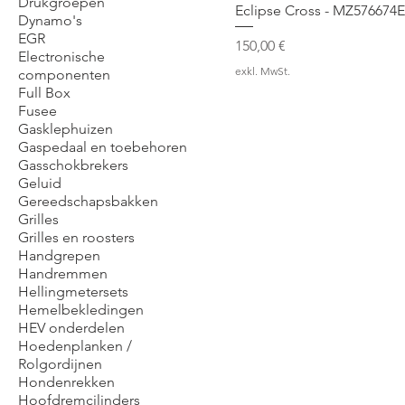
Drukgroepen
Eclipse Cross - MZ576674
Dynamo's
EGR
Preis
150,00 €
Electronische
exkl. MwSt.
componenten
Full Box
Fusee
Gasklephuizen
Gaspedaal en toebehoren
Gasschokbrekers
Geluid
Gereedschapsbakken
Grilles
Grilles en roosters
Handgrepen
Handremmen
Hellingmetersets
Hemelbekledingen
HEV onderdelen
Hoedenplanken /
Rolgordijnen
Hondenrekken
Hoofdremcilinders