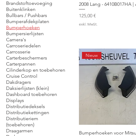
Brandstoftoevoeging
2008 Lang - 6410B017HA |
Buitenklinken
Bullbars / Pushbars
Preis
125,00 €
Bumperafdekplaten
exkl. MwSt.
Bumperhoeken
Bumpersierlijsten
Camera's
Carroseriedelen
Carrosserie
Nieuw
Carterbeschermers
Carterpannen
Cilinderkop en toebehoren
Cruise Control
Dakdragers
Daksierlijsten (klein)
Dashboard toebehoren
Displays
Distributiedeksels
Distributiekettingen
Distributieriem
(toebehoren)
Draagarmen
Bumperhoeken voor Mitsu