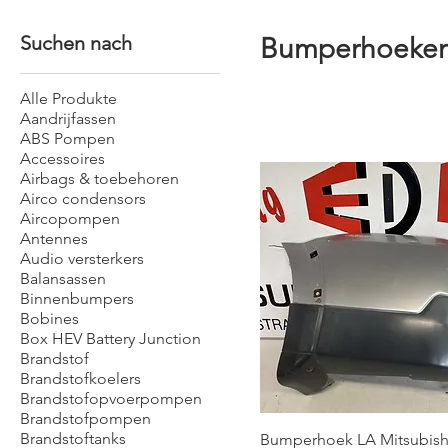
Suchen nach
Bumperhoeke
Alle Produkte
Aandrijfassen
ABS Pompen
Accessoires
Airbags & toebehoren
Airco condensors
Aircopompen
Antennes
Audio versterkers
Balansassen
Binnenbumpers
Bobines
Box HEV Battery Junction
Brandstof
Brandstofkoelers
Brandstofopvoerpompen
Brandstofpompen
Brandstoftanks
Bumperhoek LA Mitsubishi