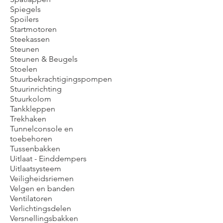
Spiegels
Spoilers
Startmotoren
Steekassen
Steunen
Steunen & Beugels
Stoelen
Stuurbekrachtigingspompen
Stuurinrichting
Stuurkolom
Tankkleppen
Trekhaken
Tunnelconsole en
toebehoren
Tussenbakken
Uitlaat - Einddempers
Uitlaatsysteem
Veiligheidsriemen
Velgen en banden
Ventilatoren
Verlichtingsdelen
Versnellingsbakken