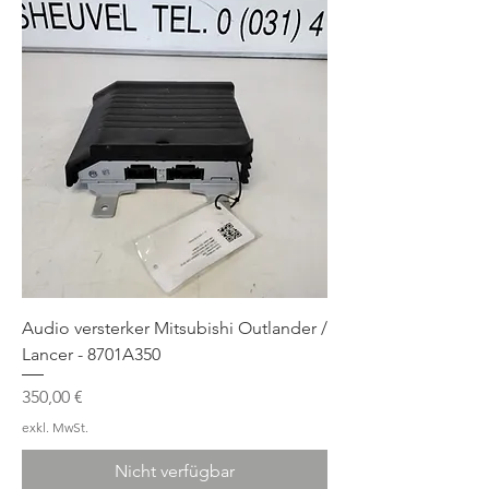
Audio versterker Mitsubishi Outlander /
Lancer - 8701A350
Preis
350,00 €
exkl. MwSt.
Nicht verfügbar