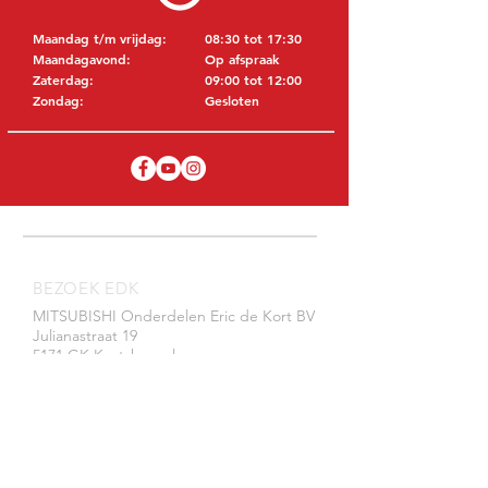
Maandag t/m vrijdag:
08:30 tot 17:30
Maandagavond:
Op afspraak
Zaterdag:
09:00 tot 12:00
Zondag:
Gesloten
BEZOEK EDK
MITSUBISHI Onderdelen Eric de Kort BV
Julianastraat 19
5171 GK Kaatsheuvel
NEDERLAND
T: +31 (0)416 28 01 79
E: info@ericdekort.nl