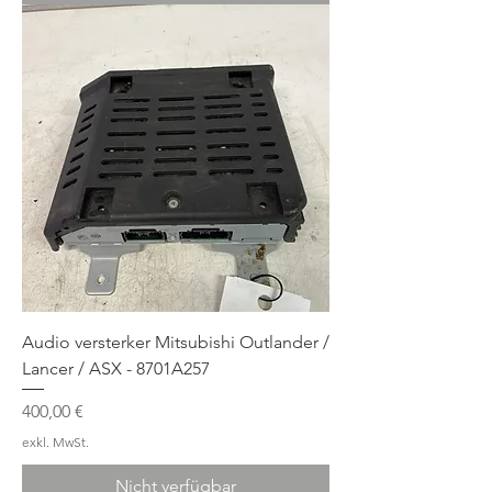
Audio versterker Mitsubishi Outlander /
Lancer / ASX - 8701A257
Preis
400,00 €
exkl. MwSt.
Nicht verfügbar