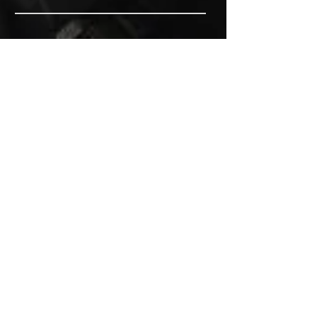
BEZOEK EDK
MITSUBISHI Onderdelen Eric de Kort BV
Julianastraat 19
5171 GK Kaatsheuvel
NEDERLAND
T: +31 (0)416 28 01 79
E: info@ericdekort.nl
ORIGINELE ONDERDELEN
Dankzij onze uitgebreide ervaring met
Mitsubishi weten wij met welk onderdeel
u uw Mitsubishi kan repareren.
Wij verkopen alleen Mitsubishi
onderdelen, gebruikt, nieuw,
gereviseerd of imitatie.
Wij monteren niet.