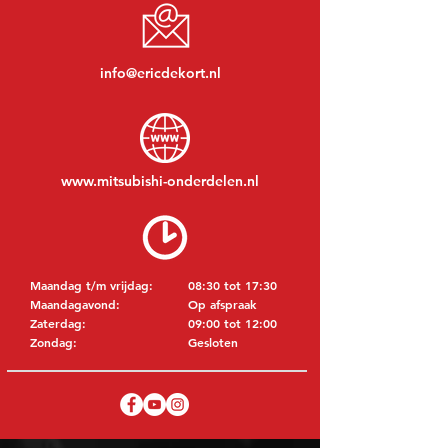
info@ericdekort.nl
www.mitsubishi-onderdelen.nl
Maandag t/m vrijdag:
08:30 tot 17:30
Maandagavond:
Op afspraak
Zaterdag:
09:00 tot 12:00
Zondag:
Gesloten