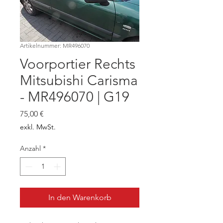
Artikelnummer: MR496070
Voorportier Rechts
Mitsubishi Carisma
- MR496070 | G19
Preis
75,00 €
exkl. MwSt.
Anzahl
*
In den Warenkorb