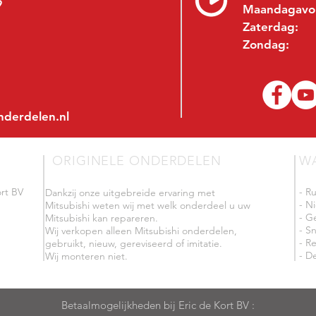
9
Maandagavo
Zaterdag:
Zondag:
nderdelen.nl
ORIGINELE ONDERDELEN
W
rt BV
- R
Dankzij onze uitgebreide ervaring met
- N
Mitsubishi weten wij met welk onderdeel u uw
- G
Mitsubishi kan repareren.
- Sn
Wij verkopen alleen Mitsubishi onderdelen,
- R
gebruikt, nieuw, gereviseerd of imitatie.
- De
Wij monteren niet.
Betaalmogelijkheden bij Eric de Kort BV :