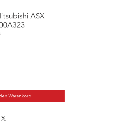
itsubishi ASX
000A323
3
 den Warenkorb