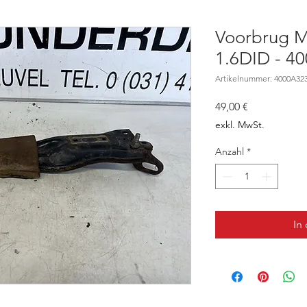
Voorbrug M
1.6DID - 4
Artikelnummer: 4000A32
Preis
49,00 €
exkl. MwSt.
Anzahl
*
In