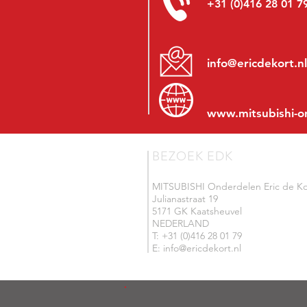
+31 (0)416 28 01 7
info@ericdekort.nl
www.mitsubishi-o
BEZOEK EDK
MITSUBISHI Onderdelen Eric de Ko
Julianastraat 19
5171 GK Kaatsheuvel
NEDERLAND
T: +31 (0)416 28 01 79
E: info@ericdekort.nl