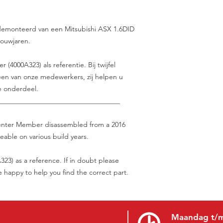
edemonteerd van een Mitsubishi ASX 1.6DID
bouwjaren.
(4000A323) als referentie. Bij twijfel
en van onze medewerkers, zij helpen u
e onderdeel.
___________________________________
Center Member disassembled from a 2016
able on various build years.
23) as a reference. If in doubt please
be happy to help you find the correct part.
Maandag t/m