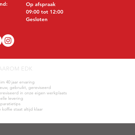
nd:
Op afspraak
09:00 tot 12:00
Gesloten
AAROM EDK
uim 40 jaar ervaring
ieuw, gebruikt, gereviseerd
ereviseerd in onze eigen werkplaats
elle levering
eparatietips
 koffie staat altijd klaar