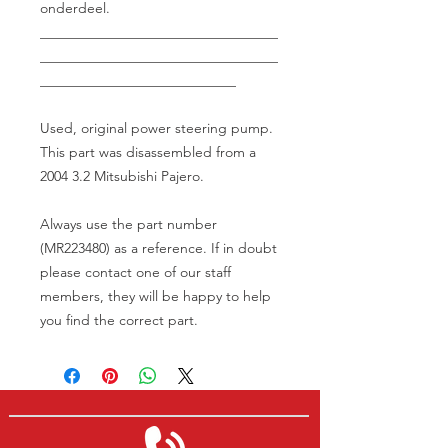
onderdeel.
__________________________________
__________________________________
____________________________
Used, original power steering pump.
This part was disassembled from a
2004 3.2 Mitsubishi Pajero.
Always use the part number
(MR223480) as a reference. If in doubt
please contact one of our staff
members, they will be happy to help
you find the correct part.