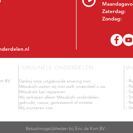
9
Maandagavo
Zaterdag:
Zondag:
nderdelen.nl
ORIGINELE ONDERDELEN
W
rt BV
- R
Dankzij onze uitgebreide ervaring met
- N
Mitsubishi weten wij met welk onderdeel u uw
- G
Mitsubishi kan repareren.
- Sn
Wij verkopen alleen Mitsubishi onderdelen,
- R
gebruikt, nieuw, gereviseerd of imitatie.
- De
Wij monteren niet.
Betaalmogelijkheden bij Eric de Kort BV :