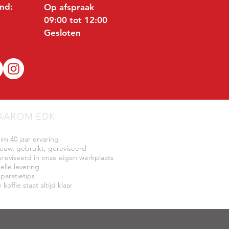
nd:
Op afspraak
09:00 tot 12:00
Gesloten
AAROM EDK
uim 40 jaar ervaring
ieuw, gebruikt, gereviseerd
ereviseerd in onze eigen werkplaats
elle levering
eparatietips
 koffie staat altijd klaar