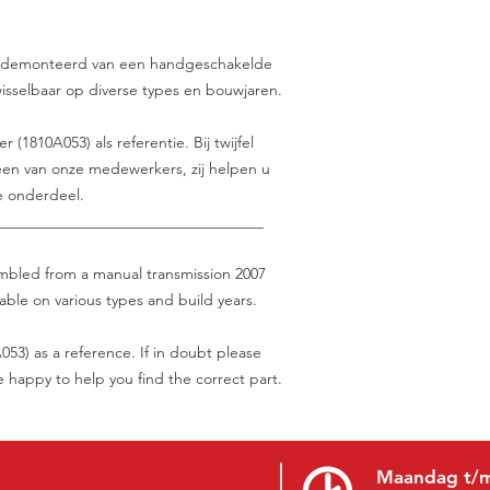
 gedemonteerd van een handgeschakelde
wisselbaar op diverse types en bouwjaren.
(1810A053) als referentie. Bij twijfel
en van onze medewerkers, zij helpen u
e onderdeel.
___________________________________
sembled from a manual transmission 2007
able on various types and build years.
53) as a reference. If in doubt please
be happy to help you find the correct part.
Maandag t/m