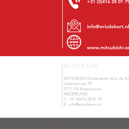
+31 (0)416 28 01 7
info@ericdekort.nl
www.mitsubishi-o
BEZOEK EDK
MITSUBISHI Onderdelen Eric de Ko
Julianastraat 19
5171 GK Kaatsheuvel
NEDERLAND
T: +31 (0)416 28 01 79
E: info@ericdekort.nl