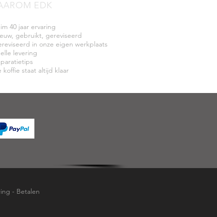
AAROM EDK
uim 40 jaar ervaring
ieuw, gebruikt, gereviseerd
ereviseerd in onze eigen werkplaats
elle levering
eparatietips
 koffie staat altijd klaar
ring
-
Betalen