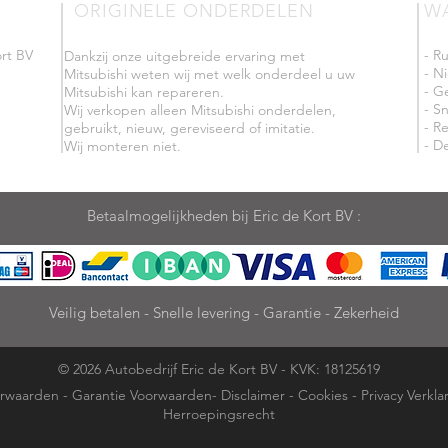
ORIGINELE ONDERDELEN
W
rt BV
- R
Dankzij onze uitgebreide ervaring met
- N
Mitsubishi weten wij met welk onderdeel u uw
- G
Mitsubishi kan repareren.
- Sn
Wij verkopen alleen Mitsubishi onderdelen,
- R
gebruikt, nieuw, gereviseerd of imitatie.
- De
Wij monteren niet.
Betaalmogelijkheden bij Eric de Kort BV :
Veilig betalen - Snelle levering - Garantie - Zekerheid
© 2026 Autobedrijf Eric de Kort BV - KVK: 18125619
rwaarden
-
Garantie Voorwaarden
-
Disclaimer
-
Cookies
-
Privacy Verkla
Herroepingsrecht