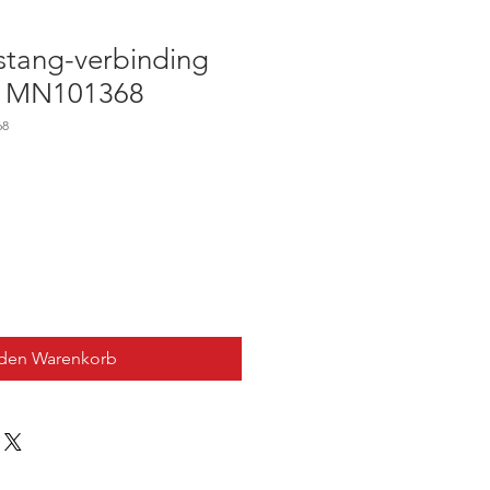
rstang-verbinding
 - MN101368
68
 den Warenkorb