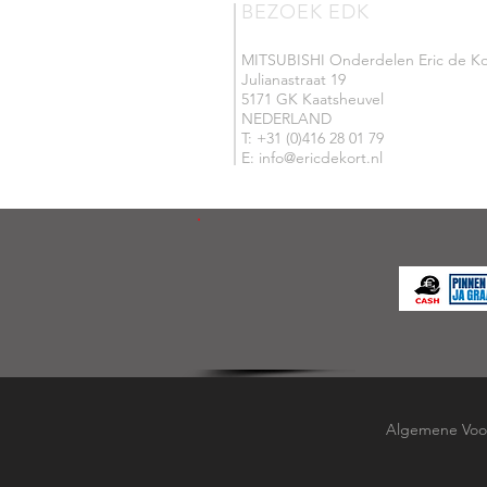
BEZOEK EDK
MITSUBISHI Onderdelen Eric de Ko
Julianastraat 19
5171 GK Kaatsheuvel
NEDERLAND
T: +31 (0)416 28 01 79
E: info@ericdekort.nl
Algemene Voo