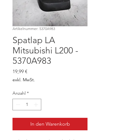
Artikelnummer: 5370A983
Spatlap LA
Mitsubishi L200 -
5370A983
Preis
19,99 €
exkl. MwSt.
Anzahl
*
In den Warenkorb