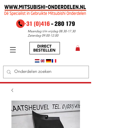
Maandag t/m vrijdag
08.30-17.30
Zaterdag
09.00-12.00