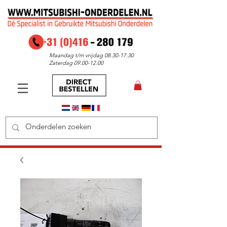
Maandag t/m vrijdag
08.30-17.30
Zaterdag
09.00-12.00