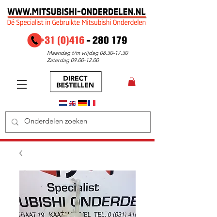
Maandag t/m vrijdag
08.30-17.30
Zaterdag
09.00-12.00