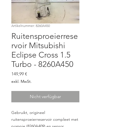
Artikelnummer: 8260A450
Ruitensproeierrese
rvoir Mitsubishi
Eclipse Cross 1.5
Turbo - 8260A450
Preis
149,99 €
exkl. MwSt.
Nicht verfügbar
Gebruikt, origineel
ruitensproeierreservoir compleet met
pompje (8260A409) en sensor