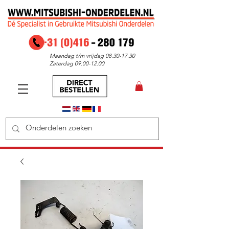
Maandag t/m vrijdag
08.30-17.30
Zaterdag
09.00-12.00