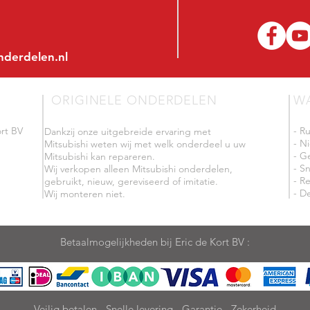
nderdelen.nl
ORIGINELE ONDERDELEN
W
rt BV
- R
Dankzij onze uitgebreide ervaring met
- N
Mitsubishi weten wij met welk onderdeel u uw
- G
Mitsubishi kan repareren.
- Sn
Wij verkopen alleen Mitsubishi onderdelen,
- R
gebruikt, nieuw, gereviseerd of imitatie.
- De
Wij monteren niet.
Betaalmogelijkheden bij Eric de Kort BV :
Veilig betalen - Snelle levering - Garantie - Zekerheid