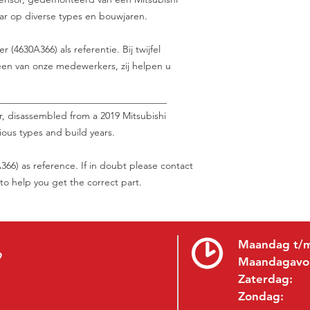
aar op diverse types en bouwjaren.
(4630A366) als referentie. Bij twijfel
en van onze medewerkers, zij helpen u
___________________________________
r, disassembled from a 2019 Mitsubishi
ious types and build years.
66) as reference. If in doubt please contact
 to help you get the correct part.
Maandag t/m
9
Maandagavo
Zaterdag:
Zondag: