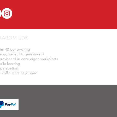
AAROM EDK
uim 40 jaar ervaring
ieuw, gebruikt, gereviseerd
ereviseerd in onze eigen werkplaats
elle levering
eparatietips
 koffie staat altijd klaar