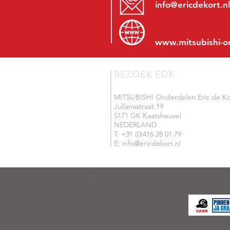
info@ericdekort.nl
www.mitsubishi-o
BEZOEK EDK
MITSUBISHI Onderdelen Eric de Ko
Julianastraat 19
5171 GK Kaatsheuvel
NEDERLAND
T: +31 (0)416 28 01 79
E: info@ericdekort.nl