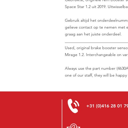
Space Star 1.2 uit 2019. Uitwisselb
Gebruik altijd het onderdeelnummer 
gelieve contact op te nemen met e
graag aan het juiste onderdeel.
_______________________________
Used, original brake booster senso
Mirage 1.2. Interchangeable on var
Always use the part number (4630A3
one of our staff, they will be happy
+31 (0)416 28 01 7