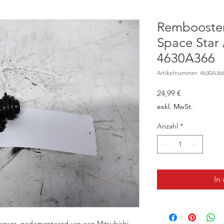
Rembooster
Space Star 
4630A366
Artikelnummer: 4630A36
Preis
24,99 €
exkl. MwSt.
Anzahl
*
In
sensor, gedemonteerd van een Mitsubishi