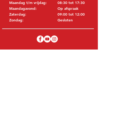
Maandag t/m vrijdag:
08:30 tot 17:30
Maandagavond:
Op afspraak
Zaterdag:
09:00 tot 12:00
Zondag:
Gesloten
BEZOEK EDK
MITSUBISHI Onderdelen Eric de Kort BV
Julianastraat 19
5171 GK Kaatsheuvel
NEDERLAND
T: +31 (0)416 28 01 79
E: info@ericdekort.nl
ORIGINELE ONDERDELEN