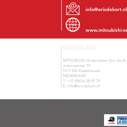
info@ericdekort.nl
www.mitsubishi-o
BEZOEK EDK
MITSUBISHI Onderdelen Eric de Ko
Julianastraat 19
5171 GK Kaatsheuvel
NEDERLAND
T: +31 (0)416 28 01 79
E: info@ericdekort.nl