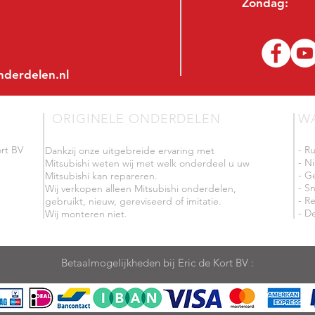
Zondag:
nderdelen.nl
ORIGINELE ONDERDELEN
W
rt BV
- R
Dankzij onze uitgebreide ervaring met
- N
Mitsubishi weten wij met welk onderdeel u uw
- G
Mitsubishi kan repareren.
- Sn
Wij verkopen alleen Mitsubishi onderdelen,
- R
gebruikt, nieuw, gereviseerd of imitatie.
- De
Wij monteren niet.
Betaalmogelijkheden bij Eric de Kort BV :