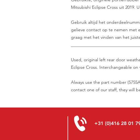
Mitsubishi Eclipse Cross uit 2019. 
Gebruik altijd het onderdeelnummer 
gelieve contact op te nemen met e
graag met het vinden van het juist
_______________________________
Used, original left rear door weath
Eclipse Cross. Interchangeable on v
Always use the part number (5755A4
contact one of our staff, they will 
+31 (0)416 28 01 7