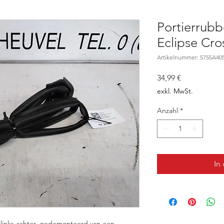
Portierrubb
Eclipse Cr
Artikelnummer: 5755A40
Preis
34,99 €
exkl. MwSt.
Anzahl
*
In
r links achter, gedemonteerd van een