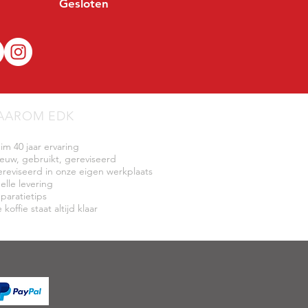
Gesloten
AAROM EDK
uim 40 jaar ervaring
ieuw, gebruikt, gereviseerd
ereviseerd in onze eigen werkplaats
elle levering
eparatietips
 koffie staat altijd klaar