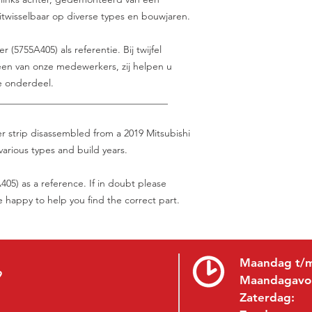
Uitwisselbaar op diverse types en bouwjaren.
(5755A405) als referentie. Bij twijfel
en van onze medewerkers, zij helpen u
e onderdeel.
___________________________________
er strip disassembled from a 2019 Mitsubishi
arious types and build years.
05) as a reference. If in doubt please
be happy to help you find the correct part.
Maandag t/m
9
Maandagavo
Zaterdag: