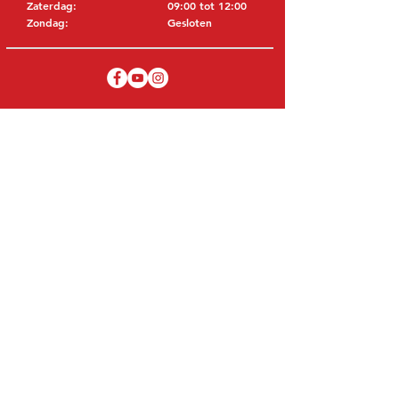
Zaterdag:
09:00 tot 12:00
Zondag:
Gesloten
BEZOEK EDK
MITSUBISHI Onderdelen Eric de Kort BV
Julianastraat 19
5171 GK Kaatsheuvel
NEDERLAND
T: +31 (0)416 28 01 79
E: info@ericdekort.nl
ORIGINELE ONDERDELEN
Dankzij onze uitgebreide ervaring met
Mitsubishi weten wij met welk onderdeel