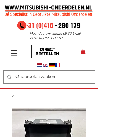
Maandag t/m vrijdag
08.30-17.30
Zaterdag
09.00-12.00