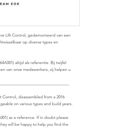
lve Lift Control, gedemonteerd van een
Uitwisselbaar op diverse types en
01) altijd als referentie. Bij twijfel
en van onze medewerkers, zij helpen u
___________________________________
ft Control, disassembled from a 2016
ngeable on various types and build years.
01) as a reference. If in doubt please
hey will be happy to help you find the