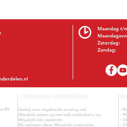
Maandag t/m
9
Maandagavo
Zaterdag:
Zondag:
nderdelen.nl
ORIGINELE ONDERDELEN
W
rt BV
- R
Dankzij onze uitgebreide ervaring met
- N
Mitsubishi weten wij met welk onderdeel u uw
- G
Mitsubishi kan repareren.
- Sn
Wij verkopen alleen Mitsubishi onderdelen,