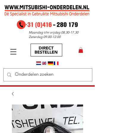
Maandag t/m vrijdag
08.30-17.30
Zaterdag
09.00-12.00