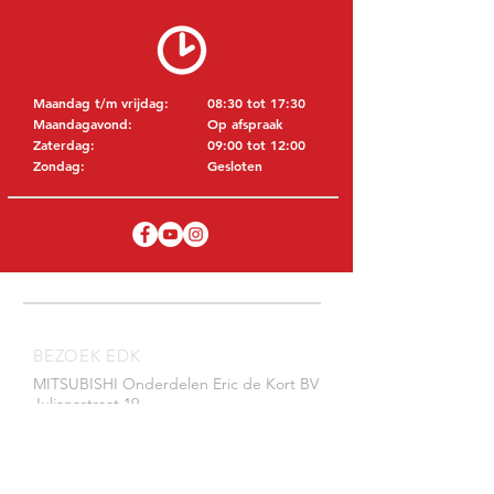
Maandag t/m vrijdag:
08:30 tot 17:30
Maandagavond:
Op afspraak
Zaterdag:
09:00 tot 12:00
Zondag:
Gesloten
BEZOEK EDK
MITSUBISHI Onderdelen Eric de Kort BV
Julianastraat 19
5171 GK Kaatsheuvel
NEDERLAND
T: +31 (0)416 28 01 79
E: info@ericdekort.nl