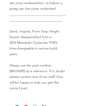
van onze medewerkers, zij helpen u
graag aan het juiste onderdeel.
__________________________________
________________________________
Used, original, Front Susp Height
Sensor disassembled from a
2016 Mitsubishi Outlander PHEV.
Interchangeable in various build
years.
Always use the part number
(8651A095) as a reference. If in doubt
please contact one of our staff, they
will be happy to help you get the
correct part.