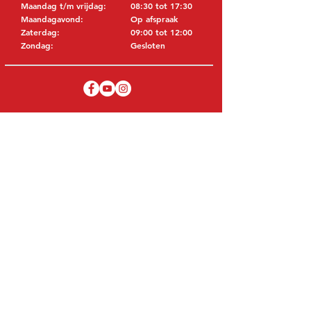
Maandag t/m vrijdag:
08:30 tot 17:30
Maandagavond:
Op afspraak
Zaterdag:
09:00 tot 12:00
Zondag:
Gesloten
BEZOEK EDK
MITSUBISHI Onderdelen Eric de Kort BV
Julianastraat 19
5171 GK Kaatsheuvel
NEDERLAND
T: +31 (0)416 28 01 79
E: info@ericdekort.nl
ORIGINELE ONDERDELEN