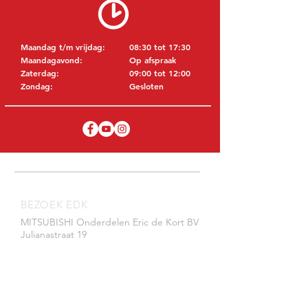
Maandag t/m vrijdag:
08:30 tot 17:30
Maandagavond:
Op afspraak
Zaterdag:
09:00 tot 12:00
Zondag:
Gesloten
BEZOEK EDK
MITSUBISHI Onderdelen Eric de Kort BV
Julianastraat 19
5171 GK Kaatsheuvel
NEDERLAND
T: +31 (0)416 28 01 79
E: info@ericdekort.nl