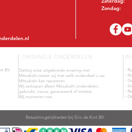
Zaterdag:
Zondag:
nderdelen.nl
ORIGINELE ONDERDELEN
W
rt BV
- R
Dankzij onze uitgebreide ervaring met
- N
Mitsubishi weten wij met welk onderdeel u uw
- G
Mitsubishi kan repareren.
- Sn
Wij verkopen alleen Mitsubishi onderdelen,
- R
gebruikt, nieuw, gereviseerd of imitatie.
- De
Wij monteren niet.
Betaalmogelijkheden bij Eric de Kort BV :