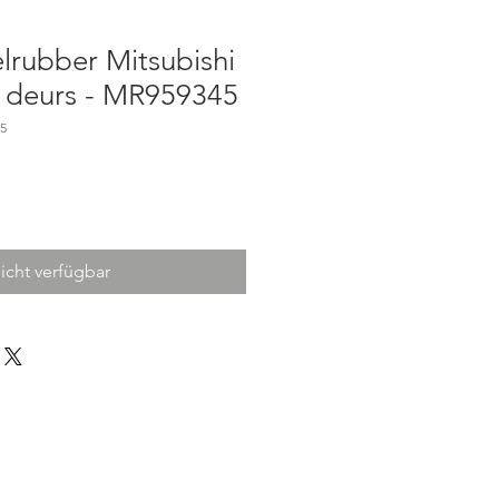
lrubber Mitsubishi
5 deurs - MR959345
5
icht verfügbar