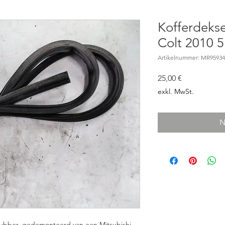
Kofferdekse
Colt 2010 
Artikelnummer: MR95934
Preis
25,00 €
exkl. MwSt.
N
lrubber, gedemonteerd van een Mitsubishi