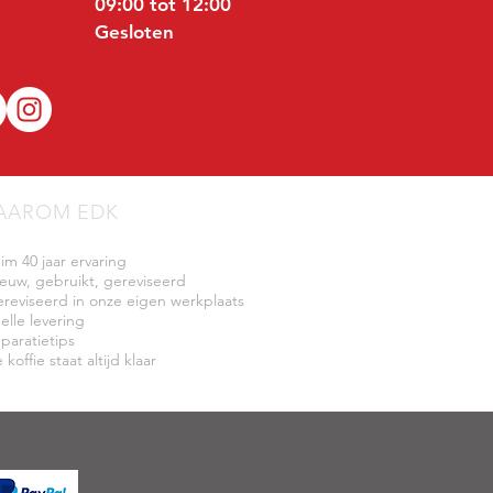
09:00 tot 12:00
Gesloten
AAROM EDK
uim 40 jaar ervaring
ieuw, gebruikt, gereviseerd
ereviseerd in onze eigen werkplaats
elle levering
eparatietips
 koffie staat altijd klaar