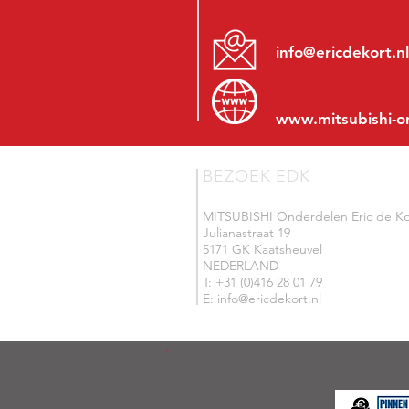
info@ericdekort.nl
www.mitsubishi-o
BEZOEK EDK
MITSUBISHI Onderdelen Eric de Ko
Julianastraat 19
5171 GK Kaatsheuvel
NEDERLAND
T: +31 (0)416 28 01 79
E: info@ericdekort.nl