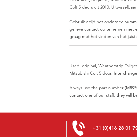
Colt 5 deurs uit 2010. Uitwisselbaa
Gebruik altijd het onderdeelnummer 
gelieve contact op te nemen met e
graag met het vinden van het juist
_______________________________
_____________________________
Used, original, Weatherstrip Tailg
Mitsubishi Colt 5 door. Interchange
Always use the part number (MR9593
contact one of our staff, they will 
+31 (0)416 28 01 7