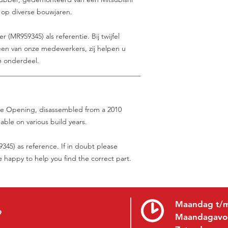
r op diverse bouwjaren.
(MR959345) als referentie. Bij twijfel
en van onze medewerkers, zij helpen u
e onderdeel.
________________________________________
ate Opening, disassembled from a 2010
able on various build years.
45) as reference. If in doubt please
be happy to help you find the correct part.
Maandag t/m
9
Maandagavo