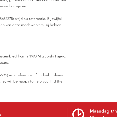
diverse bouwjaren.
75) altijd als referentie. Bij twijfel
en van onze medewerkers, zij helpen u
________________________________________
sassembled from a 1993 Mitsubishi Pajero.
years.
75) as a reference. If in doubt please
hey will be happy to help you find the
Maandag t/m
9