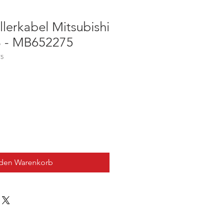
llerkabel Mitsubishi
3 - MB652275
75
 den Warenkorb