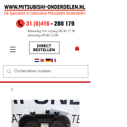
Maandag t/m vrijdag
08.30-17.30
Zaterdag
09.00-12.00