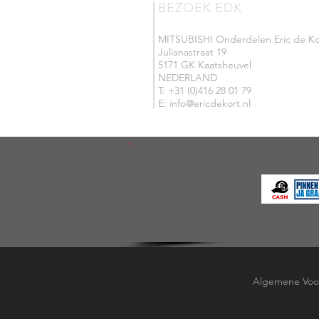
BEZOEK EDK
MITSUBISHI Onderdelen Eric de Ko
Julianastraat 19
5171 GK Kaatsheuvel
NEDERLAND
T: +31 (0)416 28 01 79
E: info@ericdekort.nl
Algemene Voo