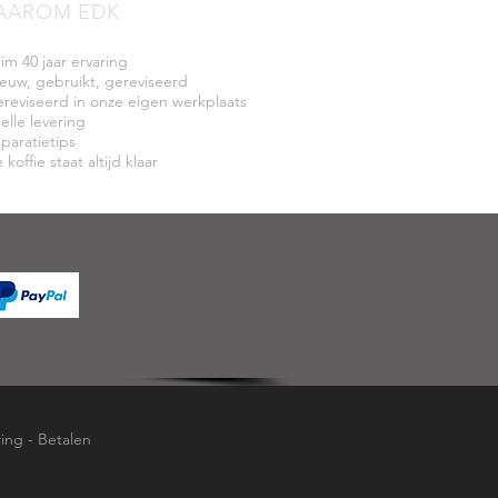
AAROM EDK
uim 40 jaar ervaring
ieuw, gebruikt, gereviseerd
ereviseerd in onze eigen werkplaats
elle levering
eparatietips
 koffie staat altijd klaar
ring
-
Betalen