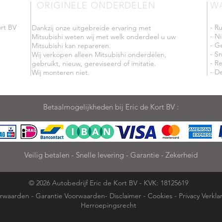
ORIGINELE ONDERDELEN
W
rt BV
- R
Dankzij onze uitgebreide ervaring met
- N
Mitsubishi weten wij met welk onderdeel u uw
- G
Mitsubishi kan repareren.
- Sn
Wij verkopen alleen Mitsubishi onderdelen,
- R
gebruikt, nieuw, gereviseerd of imitatie.
- De
Wij monteren niet.
Betaalmogelijkheden bij Eric de Kort BV :
Veilig betalen - Snelle levering - Garantie - Zekerheid
© 2026 Autobedrijf Eric de Kort BV - KVK: 18125619
rwaarden
-
Garantie Voorwaarden
-
Disclaimer
-
Cookies
-
Privacy Verkla
Herroepingsrecht