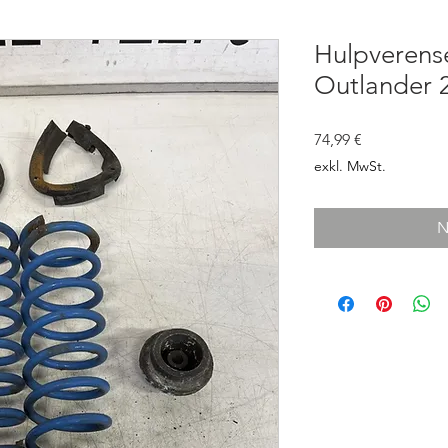
Hulpverense
Outlander 
Preis
74,99 €
exkl. MwSt.
N