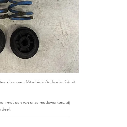
erd van een Mitsubishi Outlander 2.4 uit
nemen met een van onze medewerkers, zij
rdeel.
___________________________________