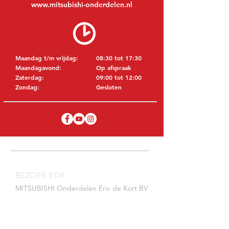
www.mitsubishi-onderdelen.nl
Maandag t/m vrijdag:
08:30 tot 17:30
Maandagavond:
Op afspraak
Zaterdag:
09:00 tot 12:00
Zondag:
Gesloten
BEZOEK EDK
MITSUBISHI Onderdelen Eric de Kort BV
Julianastraat 19
5171 GK Kaatsheuvel
NEDERLAND
T: +31 (0)416 28 01 79