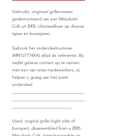
Gebruikt, origineel grillerooster,
gedemonteerd van een Mitsubishi
Colt uit 2005. Uitwisselbaar op diverse
types en bouwjaren.
Gebruik het onderdeelnummer
(MN127774XA) altijd als referentie. Bij
twijfel gelieve contact op te nemen
met een van onze medewerkers, zij
helpen u graag aan het juiste
onderdeel.
__________________________________
__________________________________
____________________________
Used, original grille (right side of
bumper), disassembled from a 2005
Mitsubishi Colt. Interchangeable on