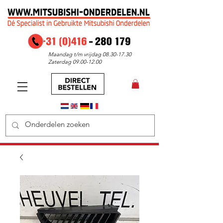
Maandag t/m vrijdag
08.30-17.30
Zaterdag
09.00-12.00