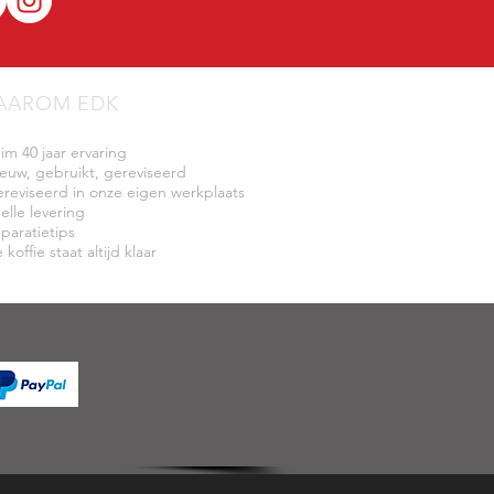
AAROM EDK
uim 40 jaar ervaring
ieuw, gebruikt, gereviseerd
ereviseerd in onze eigen werkplaats
elle levering
eparatietips
 koffie staat altijd klaar