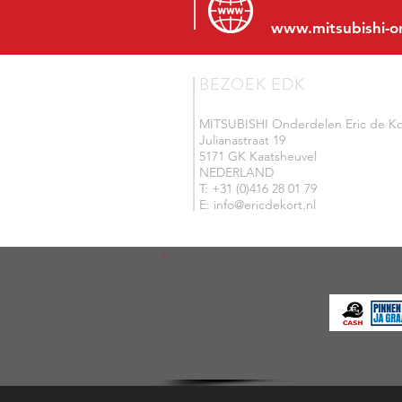
www.mitsubishi-o
BEZOEK EDK
MITSUBISHI Onderdelen Eric de Ko
Julianastraat 19
5171 GK Kaatsheuvel
NEDERLAND
T: +31 (0)416 28 01 79
E: info@ericdekort.nl