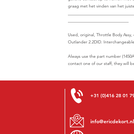
graag met het vinden van het juist
_______________________________
_____________________________
Used, original, Throttle Body Assy,
Outlander 2.2DID. Interchangeable 
Always use the part number (1450A1
contact one of our staff, they will 
+31 (0)416 28 01 7
info@ericdekort.nl