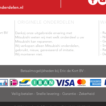
nderdelen.nl
ORIGINELE ONDERDELEN
W
rt BV
- R
Dankzij onze uitgebreide ervaring met
- N
Mitsubishi weten wij met welk onderdeel u uw
- G
Mitsubishi kan repareren.
- Sn
Wij verkopen alleen Mitsubishi onderdelen,
- R
gebruikt, nieuw, gereviseerd of imitatie.
- De
Wij monteren niet.
Betaalmogelijkheden bij Eric de Kort BV :
Veilig betalen - Snelle levering - Garantie - Zekerheid