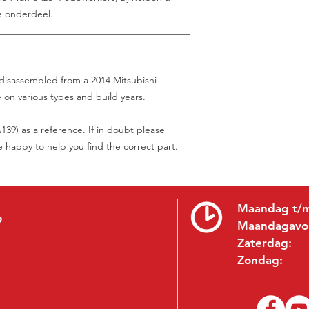
e onderdeel.
________________________________________
 disassembled from a 2014 Mitsubishi
on various types and build years.
39) as a reference. If in doubt please
be happy to help you find the correct part.
Maandag t/m
9
Maandagavo
Zaterdag:
Zondag: