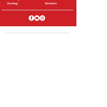
Zondag:
Gesloten
BEZOEK EDK
MITSUBISHI Onderdelen Eric de Kort BV
Julianastraat 19
5171 GK Kaatsheuvel
NEDERLAND
T: +31 (0)416 28 01 79
E: info@ericdekort.nl
ORIGINELE ONDERDELEN
Dankzij onze uitgebreide ervaring met
Mitsubishi weten wij met welk onderdeel
u uw Mitsubishi kan repareren.