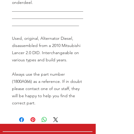
onderdeel.
__________________________________
__________________________________
________________________________
Used, original, Alternator Diesel,
disassembled from a 2010 Mitsubishi
Lancer 2.0 DID. Interchangeable on
various types and build years.
Always use the part number
(1800A066) as a reference. If in doubt
please contact one of our staff, they
will be happy to help you find the
correct part.