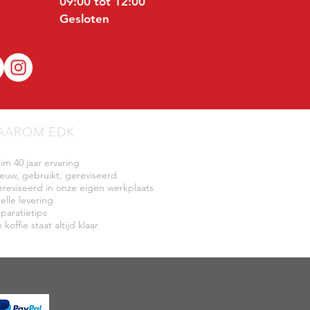
09:00 tot 12:00
Gesloten
AAROM EDK
uim 40 jaar ervaring
ieuw, gebruikt, gereviseerd
ereviseerd in onze eigen werkplaats
elle levering
eparatietips
 koffie staat altijd klaar