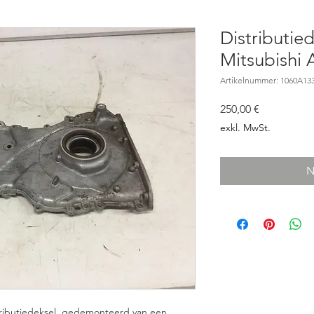
Distributie
Mitsubishi
Artikelnummer: 1060A13
Preis
250,00 €
exkl. MwSt.
N
stributiedeksel, gedemonteerd van een