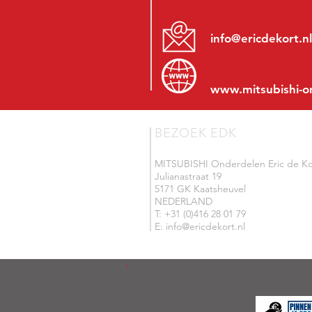
info@ericdekort.nl
www.mitsubishi-o
BEZOEK EDK
MITSUBISHI Onderdelen Eric de Ko
Julianastraat 19
5171 GK Kaatsheuvel
NEDERLAND
T: +31 (0)416 28 01 79
E: info@ericdekort.nl