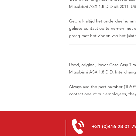
Mitsubishi ASX 1.8 DID uit 2011. U
Gebruik altijd het onderdeelnummer 
gelieve contact op te nemen met e
graag met het vinden van het juist
_______________________________
_____________________________
Used, original, lower Case Assy Ti
Mitsubishi ASX 1.8 DID. Interchang
Always use the part number (1060A
contact one of our employees, they 
+31 (0)416 28 01 7