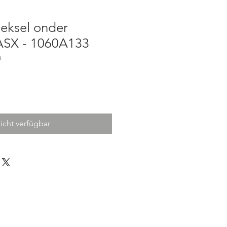
deksel onder
 ASX - 1060A133
3
icht verfügbar