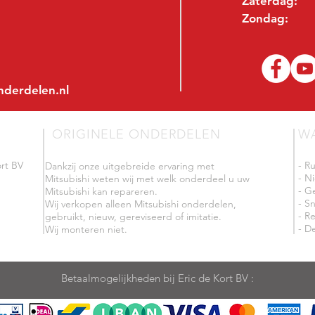
Zaterdag:
Zondag:
nderdelen.nl
ORIGINELE ONDERDELEN
W
rt BV
- R
Dankzij onze uitgebreide ervaring met
- N
Mitsubishi weten wij met welk onderdeel u uw
- G
Mitsubishi kan repareren.
- Sn
Wij verkopen alleen Mitsubishi onderdelen,
- R
gebruikt, nieuw, gereviseerd of imitatie.
- De
Wij monteren niet.
Betaalmogelijkheden bij Eric de Kort BV :