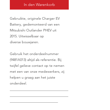
In den Warenkorb
Gebruikte, originele Charger EV
Battery, gedemonteerd van een
Mitsubishi Outlander PHEV uit
2015. Uitwisselbaar op
diverse bouwjaren.
Gebruik het onderdeelnummer
(9481A013) altijd als referentie. Bij
twijfel gelieve contact op te nemen
met een van onze medewerkers, zij
helpen u graag aan het juiste
onderdeel.
__________________________________
__________________________________
____________________________