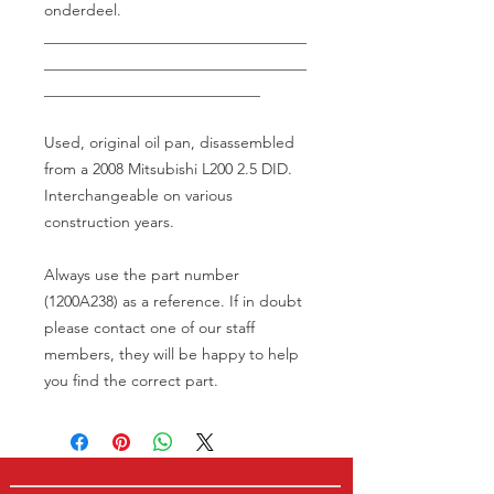
onderdeel.
__________________________________
__________________________________
____________________________
Used, original oil pan, disassembled
from a 2008 Mitsubishi L200 2.5 DID.
Interchangeable on various
construction years.
Always use the part number
(1200A238) as a reference. If in doubt
please contact one of our staff
members, they will be happy to help
you find the correct part.