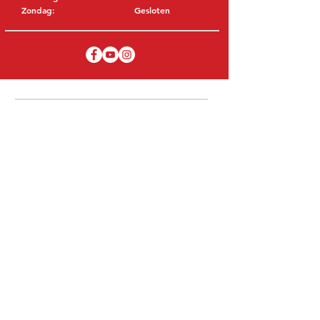
Zondag:
Gesloten
BEZOEK EDK
MITSUBISHI Onderdelen Eric de Kort BV
Julianastraat 19
5171 GK Kaatsheuvel
NEDERLAND
T: +31 (0)416 28 01 79
E: info@ericdekort.nl
ORIGINELE ONDERDELEN
Dankzij onze uitgebreide ervaring met
Mitsubishi weten wij met welk onderdeel
u uw Mitsubishi kan repareren.