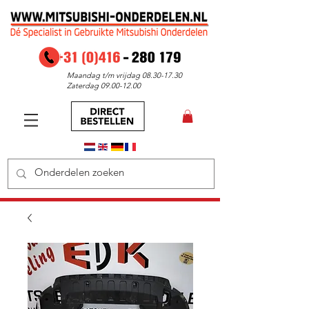
Maandag t/m vrijdag
08.30-17.30
Zaterdag
09.00-12.00