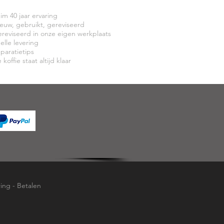
uim 40 jaar ervaring
ieuw, gebruikt, gereviseerd
ereviseerd in onze eigen werkplaats
elle levering
eparatietips
 koffie staat altijd klaar
ring
-
Betalen