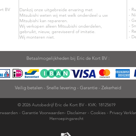
rt BV
- R
Dankzij onze uitgebreide ervaring met
- N
Mitsubishi weten wij met welk onderdeel u uw
- G
Mitsubishi kan repareren.
- Sn
Wij verkopen alleen Mitsubishi onderdelen,
- R
gebruikt, nieuw, gereviseerd of imitatie.
- De
Wij monteren niet.
Betaalmogelijkheden bij Eric de Kort BV :
Veilig betalen - Snelle levering - Garantie - Zekerheid
© 2026 Autobedrijf Eric de Kort BV - KVK: 18125619
rwaarden
-
Garantie Voorwaarden
-
Disclaimer
-
Cookies
-
Privacy Verkla
Herroepingsrecht