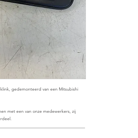
enklink, gedemonteerd van een Mitsubishi
nemen met een van onze medewerkers, zij
rdeel.
________________________________________