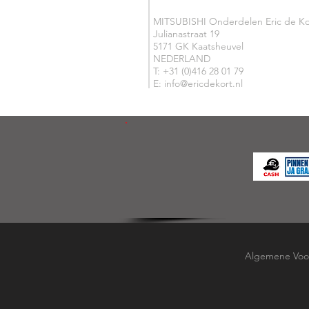
MITSUBISHI Onderdelen Eric de Ko
Julianastraat 19
5171 GK Kaatsheuvel
NEDERLAND
T: +31 (0)416 28 01 79
E: info@ericdekort.nl
Algemene Voo