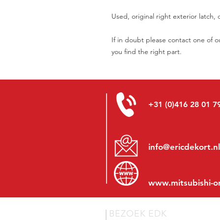
Used, original right exterior latch
If in doubt please contact one of o
you find the right part.
+31 (0)416 28 01 7
info@ericdekort.nl
www.mitsubishi-o
BEZOEK EDK