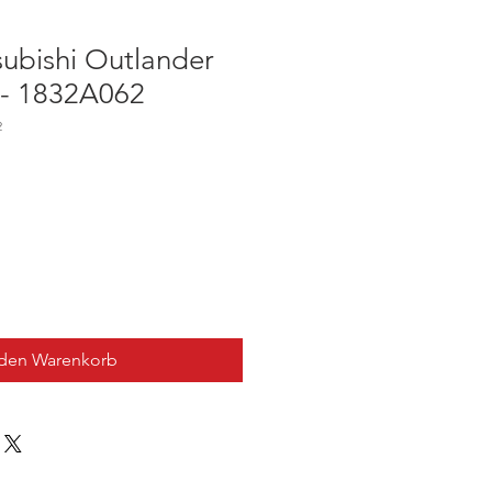
subishi Outlander
- 1832A062
2
 den Warenkorb