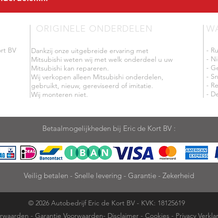
ORIGINELE ONDERDELEN
W
rt BV
- R
Dankzij onze uitgebreide ervaring met
- N
Mitsubishi weten wij met welk onderdeel u uw
- G
Mitsubishi kan repareren.
- Sn
Wij verkopen alleen Mitsubishi onderdelen,
- R
gebruikt, nieuw, gereviseerd of imitatie.
- De
Wij monteren niet.
Betaalmogelijkheden bij Eric de Kort BV :
Veilig betalen - Snelle levering - Garantie - Zekerheid
© 2026 Autobedrijf Eric de Kort BV - KVK: 18125619
rwaarden
-
Garantie Voorwaarden
-
Disclaimer
-
Cookies
-
Privacy Verkla