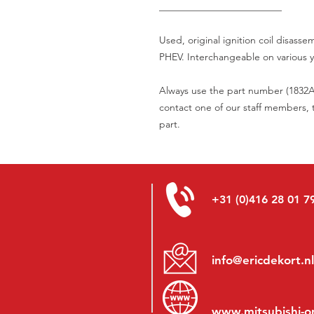
_________________________
Used, original ignition coil disass
PHEV. Interchangeable on various 
Always use the part number (1832A0
contact one of our staff members, t
part.
+31 (0)416 28 01 7
info@ericdekort.nl
www.mitsubishi-o