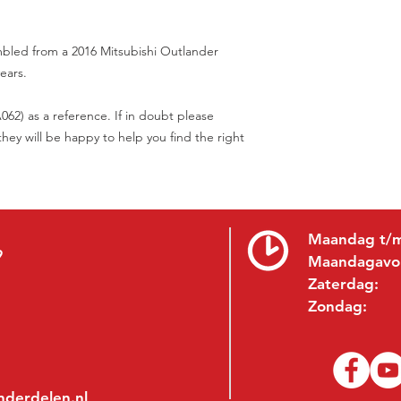
embled from a 2016 Mitsubishi Outlander
years.
62) as a reference. If in doubt please
hey will be happy to help you find the right
Maandag t/m
9
Maandagavo
Zaterdag:
Zondag:
nderdelen.nl