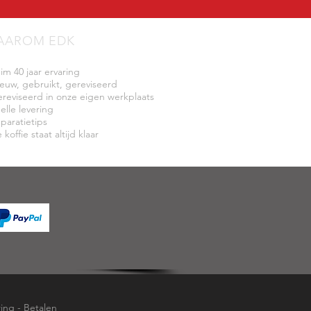
AAROM EDK
uim 40 jaar ervaring
ieuw, gebruikt, gereviseerd
ereviseerd in onze eigen werkplaats
elle levering
eparatietips
 koffie staat altijd klaar
ring
-
Betalen