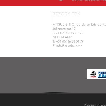
BEZOEK EDK
MITSUBISHI Onderdelen Eric de Ko
Julianastraat 19
5171 GK Kaatsheuvel
NEDERLAND
T: +31 (0)416 28 01 79
E: info@ericdekort.nl
Algemene Voo