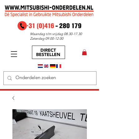
Maandag t/m vrijdag
08.30-17.30
Zaterdag
09.00-12.00