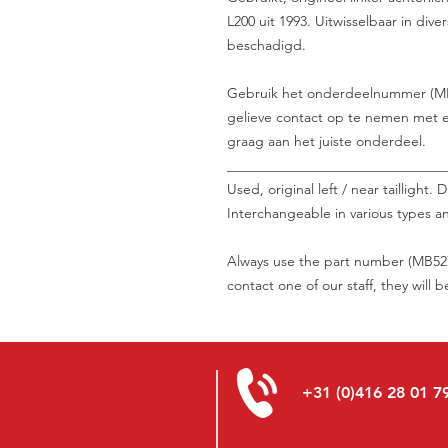
L200 uit 1993. Uitwisselbaar in div
beschadigd.
Gebruik het onderdeelnummer (MB5270
gelieve contact op te nemen met e
graag aan het juiste onderdeel.
_______________________________
Used, original left / near taillight
Interchangeable in various types a
Always use the part number (MB5270
contact one of our staff, they will 
+31 (0)416 28 01 7