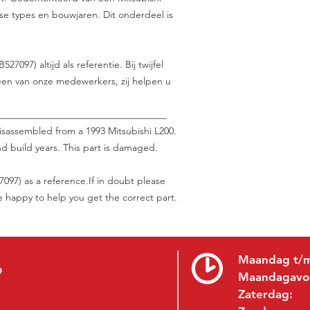
erse types en bouwjaren. Dit onderdeel is
97) altijd als referentie. Bij twijfel
en van onze medewerkers, zij helpen u
___________________________________
. Disassembled from a 1993 Mitsubishi L200.
nd build years. This part is damaged.
97) as a reference.If in doubt please
be happy to help you get the correct part.
Maandag t/m
9
Maandagavo
Zaterdag: