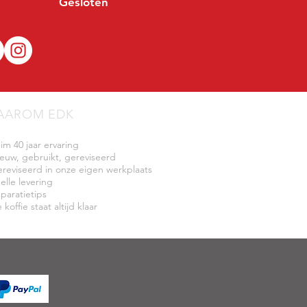
Gesloten
AAROM EDK
uim 40 jaar ervaring
ieuw, gebruikt, gereviseerd
ereviseerd in onze eigen werkplaats
elle levering
eparatietips
 koffie staat altijd klaar