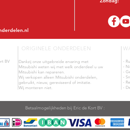
Zondag:
nderdelen.nl
ORIGINELE ONDERDELEN
W
rt BV
- R
Dankzij onze uitgebreide ervaring met
- N
Mitsubishi weten wij met welk onderdeel u uw
- G
Mitsubishi kan repareren.
- Sn
Wij verkopen alleen Mitsubishi onderdelen,
- R
gebruikt, nieuw, gereviseerd of imitatie.
- De
Wij monteren niet.
Betaalmogelijkheden bij Eric de Kort BV :