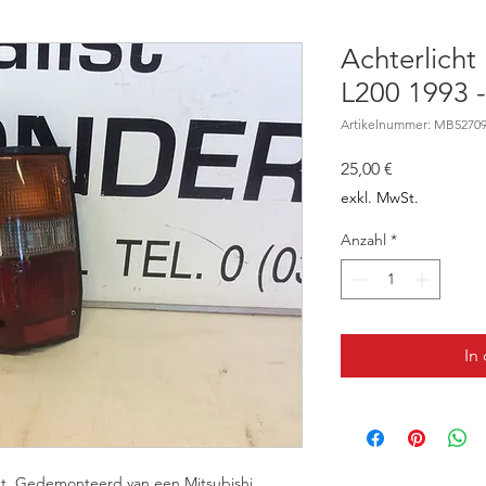
Achterlicht 
L200 1993 
Artikelnummer: MB5270
Preis
25,00 €
exkl. MwSt.
Anzahl
*
In
icht. Gedemonteerd van een Mitsubishi