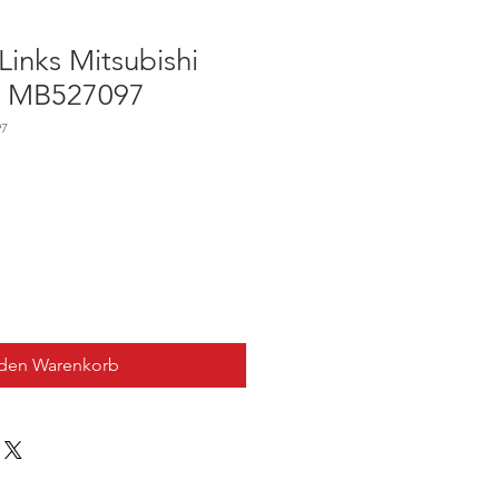
Links Mitsubishi
- MB527097
97
 den Warenkorb