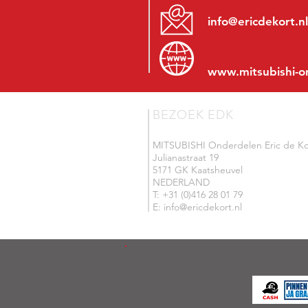
info@ericdekort.nl
www.mitsubishi-o
BEZOEK EDK
MITSUBISHI Onderdelen Eric de Ko
Julianastraat 19
5171 GK Kaatsheuvel
NEDERLAND
T: +31 (0)416 28 01 79
E: info@ericdekort.nl