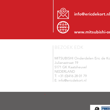
info@ericdekort.nl
www.mitsubishi-o
BEZOEK EDK
MITSUBISHI Onderdelen Eric de Ko
Julianastraat 19
5171 GK Kaatsheuvel
NEDERLAND
T: +31 (0)416 28 01 79
E: info@ericdekort.nl