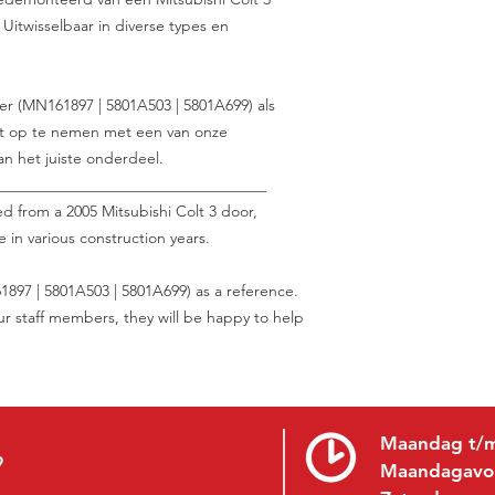
 Uitwisselbaar in diverse types en
r (MN161897 | 5801A503 | 5801A699) als
tact op te nemen met een van onze
n het juiste onderdeel.
___________________________________
ed from a 2005 Mitsubishi Colt 3 door,
 in various construction years.
897 | 5801A503 | 5801A699) as a reference.
ur staff members, they will be happy to help
Maandag t/m
9
Maandagavo