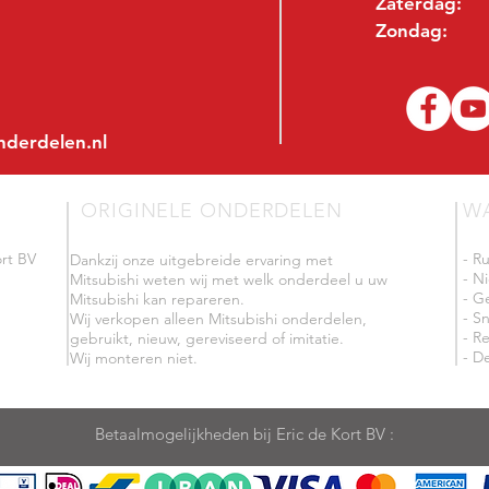
Zaterdag:
Zondag:
nderdelen.nl
ORIGINELE ONDERDELEN
W
rt BV
- R
Dankzij onze uitgebreide ervaring met
- N
Mitsubishi weten wij met welk onderdeel u uw
- G
Mitsubishi kan repareren.
- Sn
Wij verkopen alleen Mitsubishi onderdelen,
- R
gebruikt, nieuw, gereviseerd of imitatie.
- De
Wij monteren niet.
Betaalmogelijkheden bij Eric de Kort BV :