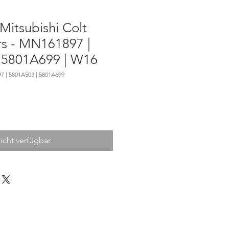
Mitsubishi Colt
rs - MN161897 |
 5801A699 | W16
 | 5801A503 | 5801A699
icht verfügbar