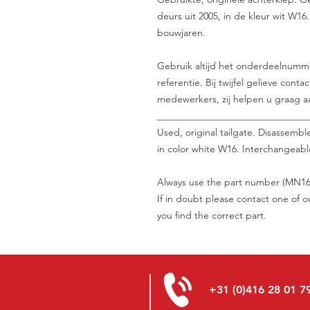
deurs uit 2005, in de kleur wit W16.
bouwjaren.
Gebruik altijd het onderdeelnumme
referentie. Bij twijfel gelieve con
medewerkers, zij helpen u graag aa
_______________________________
Used, original tailgate. Disassembl
in color white W16. Interchangeable
Always use the part number (MN161
If in doubt please contact one of o
you find the correct part.
+31 (0)416 28 01 7