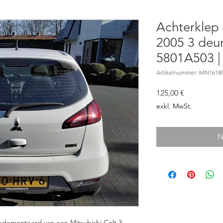
Achterklep 
2005 3 deu
5801A503 |
Artikelnummer: MN161897
Preis
125,00 €
exkl. MwSt.
N
Gedemonteerd van een Mitsubishi Colt 3