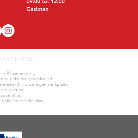
09:00 tot 12:00
Gesloten
AAROM EDK
uim 40 jaar ervaring
ieuw, gebruikt, gereviseerd
ereviseerd in onze eigen werkplaats
elle levering
eparatietips
 koffie staat altijd klaar