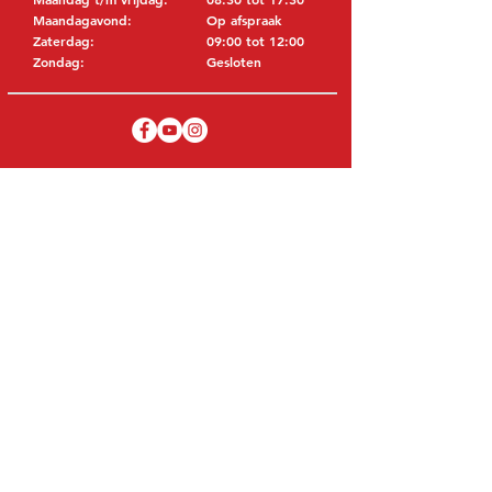
Maandagavond:
Op afspraak
Zaterdag:
09:00 tot 12:00
Zondag:
Gesloten
BEZOEK EDK
MITSUBISHI Onderdelen Eric de Kort BV
Julianastraat 19
5171 GK Kaatsheuvel
NEDERLAND
T: +31 (0)416 28 01 79
E: info@ericdekort.nl
ORIGINELE ONDERDELEN
Dankzij onze uitgebreide ervaring met